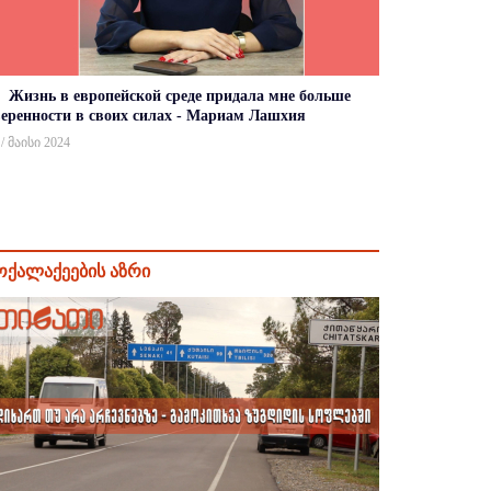
Жизнь в европейской среде придала мне больше
веренности в своих силах - Мариам Лашхия
 / მაისი 2024
ოქალაქეების აზრი