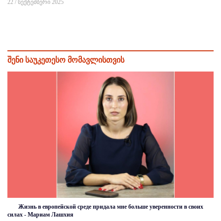
22 / სექტემბერი 2025
შენი საუკეთესო მომავლისთვის
Жизнь в европейской среде придала мне больше уверенности в своих
силах - Мариам Лашхия