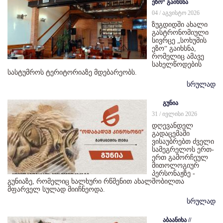
ეზო“ გაიხსნა
04 / აგვისტო 2026
ზუგდიდში ახალი
გასტრონომიული
სივრცე „სოხუმის
ეზო“ გაიხსნა,
რომელიც ამავე
სახელწოდების
სასტუმროს ტერიტორიაზე მდებარეობს.
სრულად
გუნია
31 / ივლისი 2026
დღევანდელ
გადაცემაში
ვისაუბრებთ ძველი
სამეგრელოს ერთ-
ერთ გამორჩეულ
მითოლოგიურ
პერსონაჟზე -
გუნიაზე, რომელიც ხალხური რწმენით ახალშობილთა
მფარველ სულად მიიჩნეოდა.
სრულად
აბაანიხა //