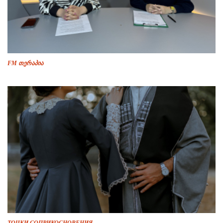
FM თერაპია