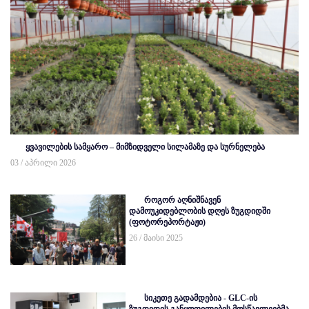
ყვავილების სამყარო – მიმზიდველი სილამაზე და სურნელება
03 / აპრილი 2026
როგორ აღნიშნავენ
დამოუკიდებლობის დღეს ზუგდიდში
(ფოტორეპორტაჟი)
26 / მაისი 2025
სიკეთე გადამდებია - GLC-ის
ზუგდიდის განყოფილების მოსწავლეებმა