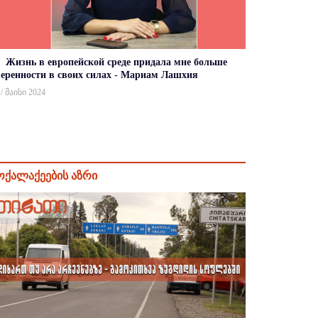
Жизнь в европейской среде придала мне больше
веренности в своих силах - Мариам Лашхия
 / მაისი 2024
ოქალაქეების აზრი