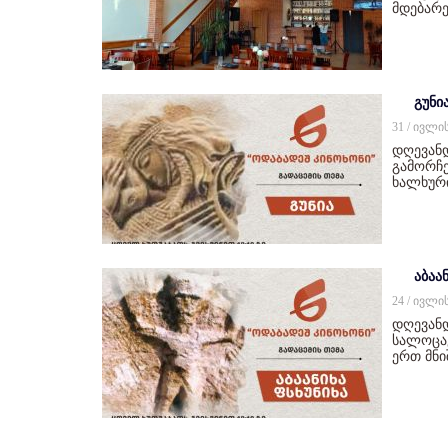
მდებარე
გუნი
31 / ივლი
დღევან
გამორჩე
ხალხურ
აბაან
24 / ივლი
დღევანდ
სალოცავ
ერთ მნ