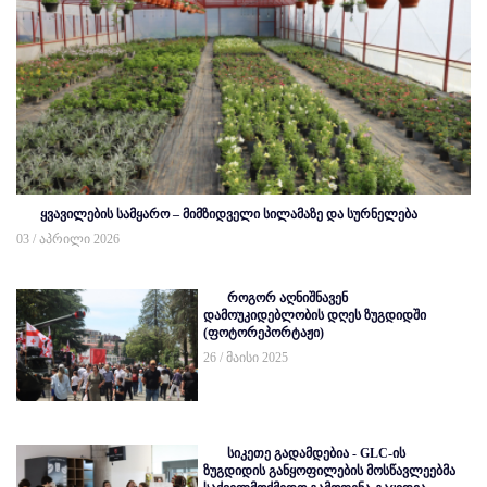
ყვავილების სამყარო – მიმზიდველი სილამაზე და სურნელება
03 / აპრილი 2026
როგორ აღნიშნავენ
დამოუკიდებლობის დღეს ზუგდიდში
(ფოტორეპორტაჟი)
26 / მაისი 2025
სიკეთე გადამდებია - GLC-ის
ზუგდიდის განყოფილების მოსწავლეებმა