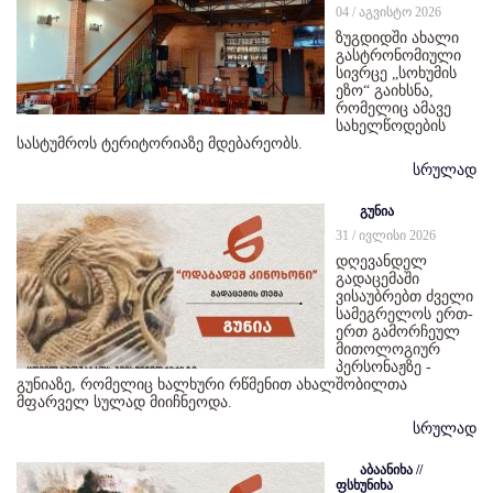
04 / აგვისტო 2026
ზუგდიდში ახალი
გასტრონომიული
სივრცე „სოხუმის
ეზო“ გაიხსნა,
რომელიც ამავე
სახელწოდების
სასტუმროს ტერიტორიაზე მდებარეობს.
სრულად
გუნია
31 / ივლისი 2026
დღევანდელ
გადაცემაში
ვისაუბრებთ ძველი
სამეგრელოს ერთ-
ერთ გამორჩეულ
მითოლოგიურ
პერსონაჟზე -
გუნიაზე, რომელიც ხალხური რწმენით ახალშობილთა
მფარველ სულად მიიჩნეოდა.
სრულად
აბაანიხა //
ფსხუნიხა