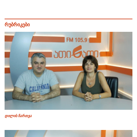
რუბრიკები
დილის ჩართვა