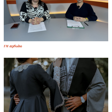
FM თერაპია