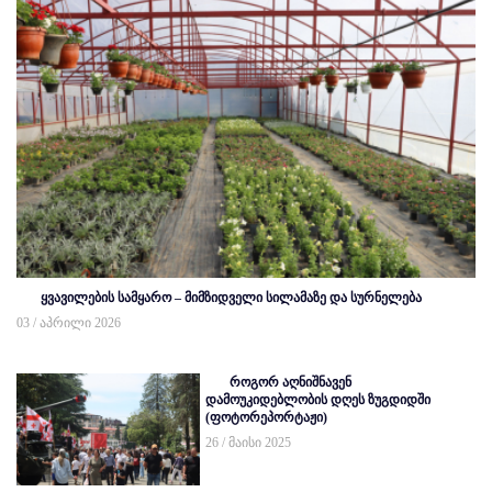
ყვავილების სამყარო – მიმზიდველი სილამაზე და სურნელება
03 / აპრილი 2026
როგორ აღნიშნავენ
დამოუკიდებლობის დღეს ზუგდიდში
(ფოტორეპორტაჟი)
26 / მაისი 2025