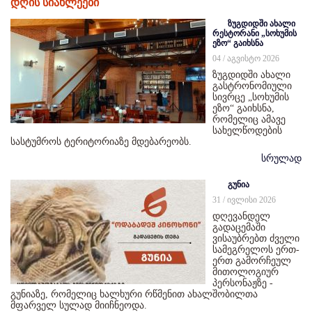
დღის სიახლეები
ზუგდიდში ახალი
რესტორანი „სოხუმის
ეზო“ გაიხსნა
04 / აგვისტო 2026
ზუგდიდში ახალი
გასტრონომიული
სივრცე „სოხუმის
ეზო“ გაიხსნა,
რომელიც ამავე
სახელწოდების
სასტუმროს ტერიტორიაზე მდებარეობს.
სრულად
გუნია
31 / ივლისი 2026
დღევანდელ
გადაცემაში
ვისაუბრებთ ძველი
სამეგრელოს ერთ-
ერთ გამორჩეულ
მითოლოგიურ
პერსონაჟზე -
გუნიაზე, რომელიც ხალხური რწმენით ახალშობილთა
მფარველ სულად მიიჩნეოდა.