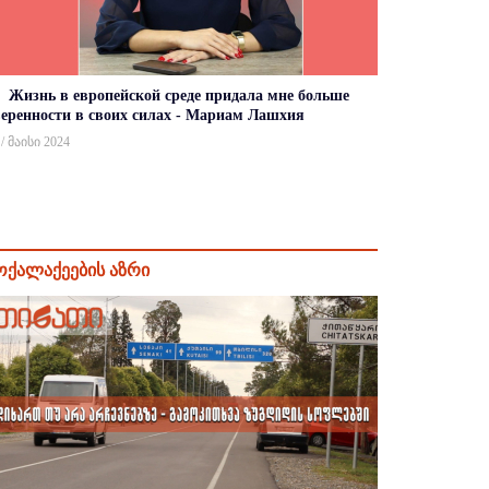
Жизнь в европейской среде придала мне больше
веренности в своих силах - Мариам Лашхия
 / მაისი 2024
ოქალაქეების აზრი