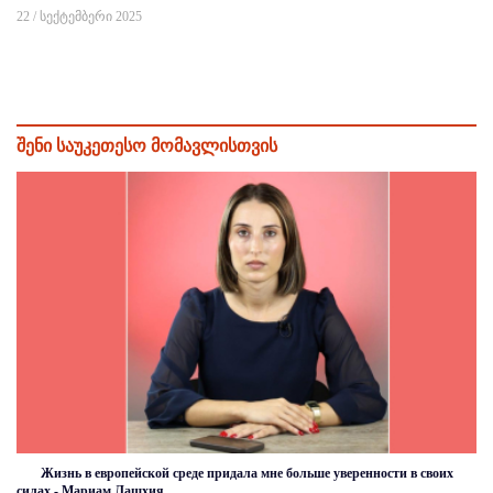
22 / სექტემბერი 2025
შენი საუკეთესო მომავლისთვის
Жизнь в европейской среде придала мне больше уверенности в своих
силах - Мариам Лашхия