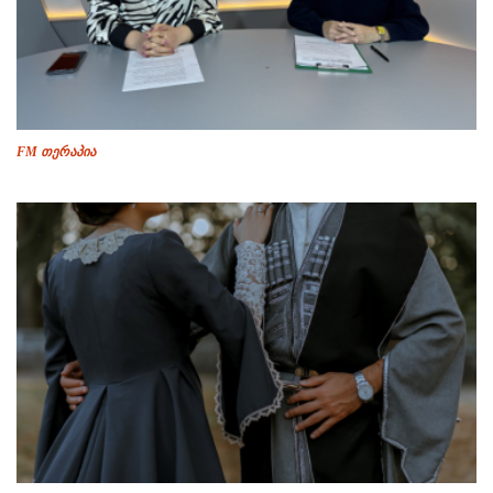
FM თერაპია