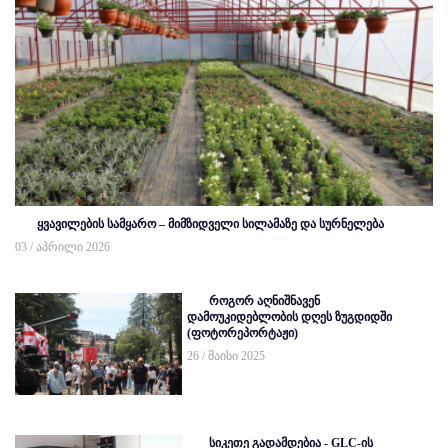
ყვავილების სამყარო – მიმზიდველი სილამაზე და სურნელება
03 / აპრილი 2026
როგორ აღნიშნავენ
დამოუკიდებლობის დღეს ზუგდიდში
(ფოტორეპორტაჟი)
26 / მაისი 2025
სიკეთე გადამდებია - GLC-ის