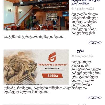
რესტორანი „სოხუმის
ეზო“ გაიხსნა
04 / აგვისტო 2026
ზუგდიდში ახალი
გასტრონომიული
სივრცე „სოხუმის
ეზო“ გაიხსნა,
რომელიც ამავე
სახელწოდების
სასტუმროს ტერიტორიაზე მდებარეობს.
სრულად
გუნია
31 / ივლისი 2026
დღევანდელ
გადაცემაში
ვისაუბრებთ ძველი
სამეგრელოს ერთ-
ერთ გამორჩეულ
მითოლოგიურ
პერსონაჟზე -
გუნიაზე, რომელიც ხალხური რწმენით ახალშობილთა
მფარველ სულად მიიჩნეოდა.
სრულად