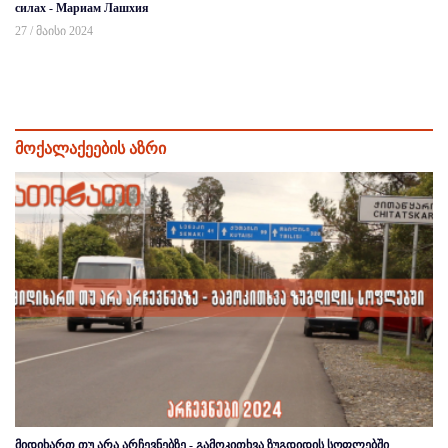
силах - Мариам Лашхия
27 / მაისი 2024
მოქალაქეების აზრი
მიდიხართ თუ არა არჩევნებზე - გამოკითხვა ზუგდიდის სოფლებში