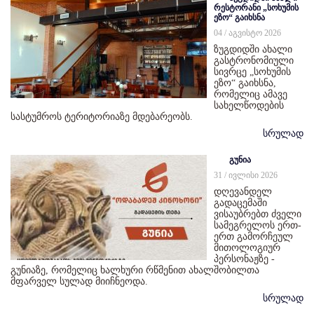
რესტორანი „სოხუმის
ეზო“ გაიხსნა
04 / აგვისტო 2026
ზუგდიდში ახალი
გასტრონომიული
სივრცე „სოხუმის
ეზო“ გაიხსნა,
რომელიც ამავე
სახელწოდების
სასტუმროს ტერიტორიაზე მდებარეობს.
სრულად
გუნია
31 / ივლისი 2026
დღევანდელ
გადაცემაში
ვისაუბრებთ ძველი
სამეგრელოს ერთ-
ერთ გამორჩეულ
მითოლოგიურ
პერსონაჟზე -
გუნიაზე, რომელიც ხალხური რწმენით ახალშობილთა
მფარველ სულად მიიჩნეოდა.
სრულად