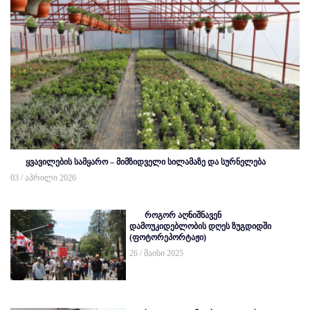
ყვავილების სამყარო – მიმზიდველი სილამაზე და სურნელება
03 / აპრილი 2026
როგორ აღნიშნავენ
დამოუკიდებლობის დღეს ზუგდიდში
(ფოტორეპორტაჟი)
26 / მაისი 2025