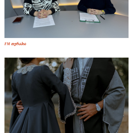
FM თერაპია