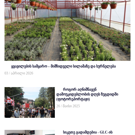
ყვავილების სამყარო – მიმზიდველი სილამაზე და სურნელება
03 / აპრილი 2026
როგორ აღნიშნავენ
დამოუკიდებლობის დღეს ზუგდიდში
(ფოტორეპორტაჟი)
26 / მაისი 2025
სიკეთე გადამდებია - GLC-ის