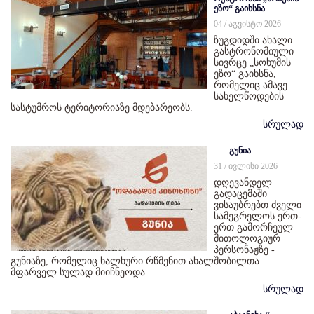
ეზო“ გაიხსნა
04 / აგვისტო 2026
ზუგდიდში ახალი
გასტრონომიული
სივრცე „სოხუმის
ეზო“ გაიხსნა,
რომელიც ამავე
სახელწოდების
სასტუმროს ტერიტორიაზე მდებარეობს.
სრულად
გუნია
31 / ივლისი 2026
დღევანდელ
გადაცემაში
ვისაუბრებთ ძველი
სამეგრელოს ერთ-
ერთ გამორჩეულ
მითოლოგიურ
პერსონაჟზე -
გუნიაზე, რომელიც ხალხური რწმენით ახალშობილთა
მფარველ სულად მიიჩნეოდა.
სრულად