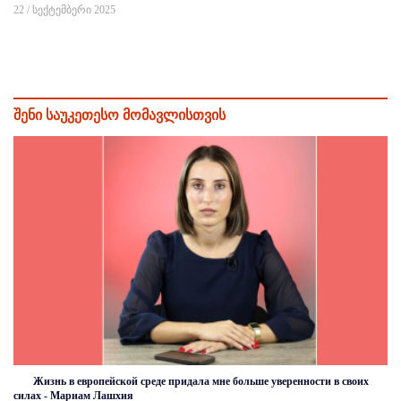
22 / სექტემბერი 2025
შენი საუკეთესო მომავლისთვის
Жизнь в европейской среде придала мне больше уверенности в своих
силах - Мариам Лашхия