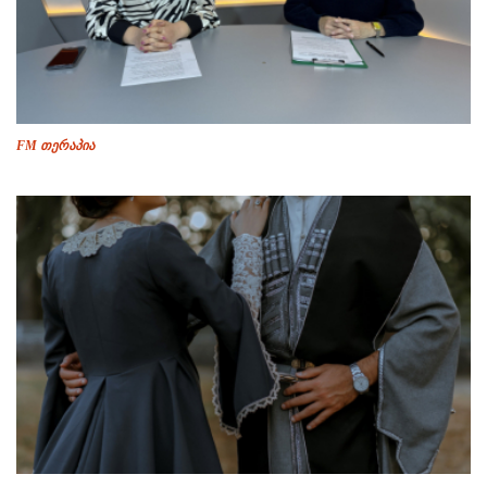
FM თერაპია