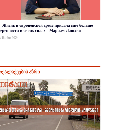
Жизнь в европейской среде придала мне больше
веренности в своих силах - Мариам Лашхия
 / მაისი 2024
ოქალაქეების აზრი