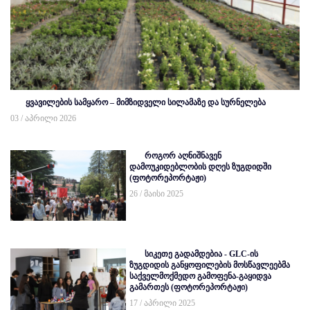
ყვავილების სამყარო – მიმზიდველი სილამაზე და სურნელება
03 / აპრილი 2026
როგორ აღნიშნავენ
დამოუკიდებლობის დღეს ზუგდიდში
(ფოტორეპორტაჟი)
26 / მაისი 2025
სიკეთე გადამდებია - GLC-ის
ზუგდიდის განყოფილების მოსწავლეებმა
საქველმოქმედო გამოფენა-გაყიდვა
გამართეს (ფოტორეპორტაჟი)
17 / აპრილი 2025