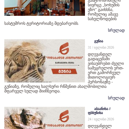
გასტრონომიული
სივრცე „სოხუმის
ეზო“ გაიხსნა,
რომელიც ამავე
სახელწოდების
სასტუმროს ტერიტორიაზე მდებარეობს.
სრულად
გუნია
31 / ივლისი 2026
დღევანდელ
გადაცემაში
ვისაუბრებთ ძველი
სამეგრელოს ერთ-
ერთ გამორჩეულ
მითოლოგიურ
პერსონაჟზე -
გუნიაზე, რომელიც ხალხური რწმენით ახალშობილთა
მფარველ სულად მიიჩნეოდა.
სრულად
აბაანიხა //
ფსხუნიხა
24 / ივლისი 2026
დღევანდელ