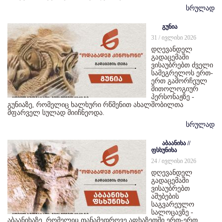
სრულად
გუნია
31 / ივლისი 2026
დღევანდელ
გადაცემაში
ვისაუბრებთ ძველი
სამეგრელოს ერთ-
ერთ გამორჩეულ
მითოლოგიურ
პერსონაჟზე -
გუნიაზე, რომელიც ხალხური რწმენით ახალშობილთა
მფარველ სულად მიიჩნეოდა.
სრულად
აბაანიხა //
ფსხუნიხა
24 / ივლისი 2026
დღევანდელ
გადაცემაში
ვისაუბრებთ
აშუბების
საგვარეულო
სალოცავზე -
აბაანიხაზე, რომელიც თანამედროვე აფხაზეთში ერთ-ერთ