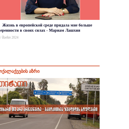
Жизнь в европейской среде придала мне больше
веренности в своих силах - Мариам Лашхия
 / მაისი 2024
ოქალაქეების აზრი