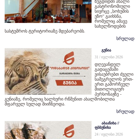
ზუგდიდში ახალი
გასტრონომიული
სივრცე „სოხუმის
ეზო“ გაიხსნა,
რომელიც ამავე
სახელწოდების
სასტუმროს ტერიტორიაზე მდებარეობს.
სრულად
გუნია
31 / ივლისი 2026
დღევანდელ
გადაცემაში
ვისაუბრებთ ძველი
სამეგრელოს ერთ-
ერთ გამორჩეულ
მითოლოგიურ
პერსონაჟზე -
გუნიაზე, რომელიც ხალხური რწმენით ახალშობილთა
მფარველ სულად მიიჩნეოდა.
სრულად
აბაანიხა //
ფსხუნიხა
24 / ივლისი 2026