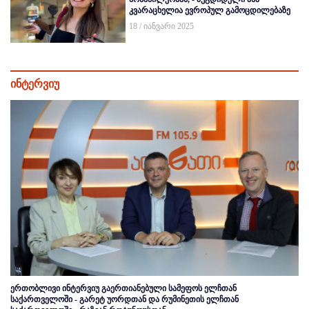
კვარაცხელია ევროპულ გამოცდილებაზე
18 / იანვარი 2025
ინტერვიუ
ერთობლივი ინტერვიუ გაერთიანებული სამეფოს ელჩთან
საქართველოში - გარეტ უორდთან და რუმინეთის ელჩთან