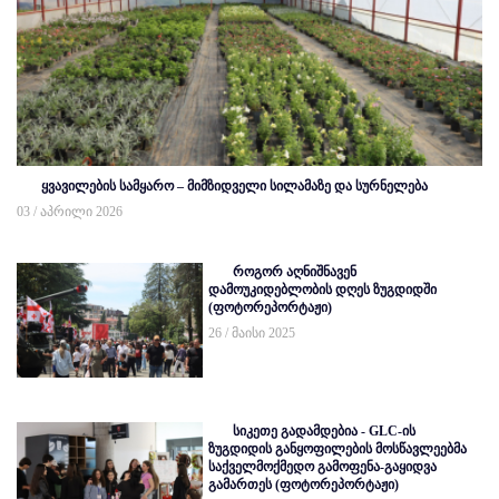
ყვავილების სამყარო – მიმზიდველი სილამაზე და სურნელება
03 / აპრილი 2026
როგორ აღნიშნავენ
დამოუკიდებლობის დღეს ზუგდიდში
(ფოტორეპორტაჟი)
26 / მაისი 2025
სიკეთე გადამდებია - GLC-ის
ზუგდიდის განყოფილების მოსწავლეებმა
საქველმოქმედო გამოფენა-გაყიდვა
გამართეს (ფოტორეპორტაჟი)