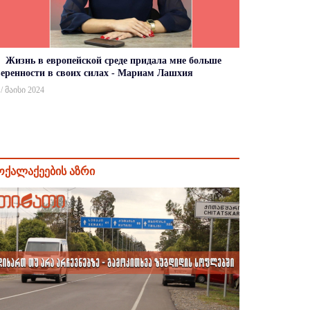
Жизнь в европейской среде придала мне больше
веренности в своих силах - Мариам Лашхия
 / მაისი 2024
ოქალაქეების აზრი