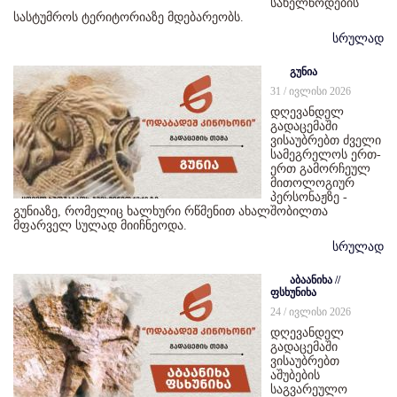
სახელწოდების
სასტუმროს ტერიტორიაზე მდებარეობს.
სრულად
გუნია
31 / ივლისი 2026
დღევანდელ
გადაცემაში
ვისაუბრებთ ძველი
სამეგრელოს ერთ-
ერთ გამორჩეულ
მითოლოგიურ
პერსონაჟზე -
გუნიაზე, რომელიც ხალხური რწმენით ახალშობილთა
მფარველ სულად მიიჩნეოდა.
სრულად
აბაანიხა //
ფსხუნიხა
24 / ივლისი 2026
დღევანდელ
გადაცემაში
ვისაუბრებთ
აშუბების
საგვარეულო