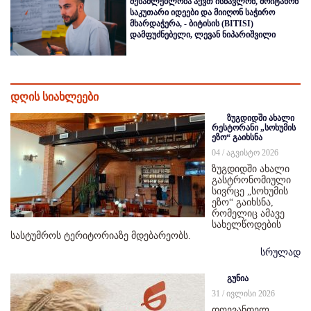
შესაძლებლობა აქვთ ისწავლონ, მოიტანონ
საკუთარი იდეები და მიიღონ საჭირო
მხარდაჭერა, - ბიტისის (BITISI)
დამფუძნებელი, ლევან ნიპარიშვილი
დღის სიახლეები
ზუგდიდში ახალი
რესტორანი „სოხუმის
ეზო“ გაიხსნა
04 / აგვისტო 2026
ზუგდიდში ახალი
გასტრონომიული
სივრცე „სოხუმის
ეზო“ გაიხსნა,
რომელიც ამავე
სახელწოდების
სასტუმროს ტერიტორიაზე მდებარეობს.
სრულად
გუნია
31 / ივლისი 2026
დღევანდელ