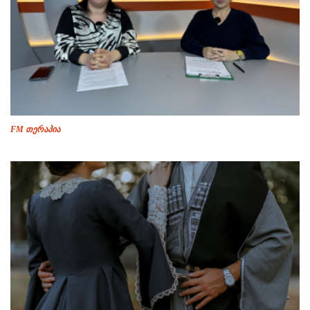
FM თერაპია