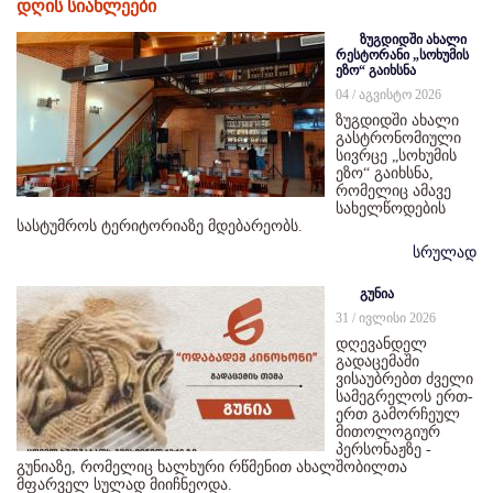
დღის სიახლეები
ზუგდიდში ახალი
რესტორანი „სოხუმის
ეზო“ გაიხსნა
04 / აგვისტო 2026
ზუგდიდში ახალი
გასტრონომიული
სივრცე „სოხუმის
ეზო“ გაიხსნა,
რომელიც ამავე
სახელწოდების
სასტუმროს ტერიტორიაზე მდებარეობს.
სრულად
გუნია
31 / ივლისი 2026
დღევანდელ
გადაცემაში
ვისაუბრებთ ძველი
სამეგრელოს ერთ-
ერთ გამორჩეულ
მითოლოგიურ
პერსონაჟზე -
გუნიაზე, რომელიც ხალხური რწმენით ახალშობილთა
მფარველ სულად მიიჩნეოდა.