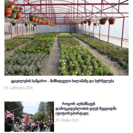
ყვავილების სამყარო – მიმზიდველი სილამაზე და სურნელება
03 / აპრილი 2026
როგორ აღნიშნავენ
დამოუკიდებლობის დღეს ზუგდიდში
(ფოტორეპორტაჟი)
26 / მაისი 2025