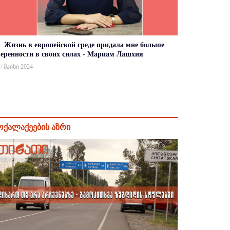
Жизнь в европейской среде придала мне больше
веренности в своих силах - Мариам Лашхия
 / მაისი 2024
ოქალაქეების აზრი