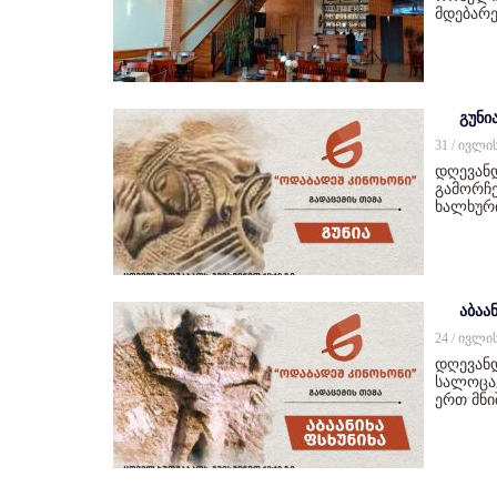
მდებარე
გუნი
31 / ივლი
დღევან
გამორჩე
ხალხურ
აბაან
24 / ივლი
დღევანდ
სალოცავ
ერთ მნ