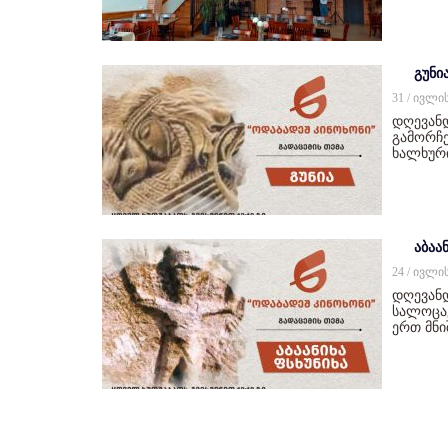
გუნი
31 / ივლი
დღევან
გამორჩე
ხალხურ
აბაან
24 / ივლი
დღევანდ
სალოცავ
ერთ მნ