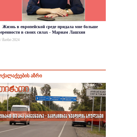
Жизнь в европейской среде придала мне больше
веренности в своих силах - Мариам Лашхия
 / მაისი 2024
ოქალაქეების აზრი