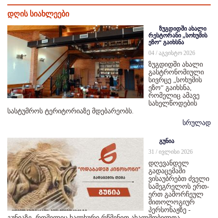
დღის სიახლეები
ზუგდიდში ახალი
რესტორანი „სოხუმის
ეზო“ გაიხსნა
04 / აგვისტო 2026
ზუგდიდში ახალი
გასტრონომიული
სივრცე „სოხუმის
ეზო“ გაიხსნა,
რომელიც ამავე
სახელწოდების
სასტუმროს ტერიტორიაზე მდებარეობს.
სრულად
გუნია
31 / ივლისი 2026
დღევანდელ
გადაცემაში
ვისაუბრებთ ძველი
სამეგრელოს ერთ-
ერთ გამორჩეულ
მითოლოგიურ
პერსონაჟზე -
გუნიაზე, რომელიც ხალხური რწმენით ახალშობილთა