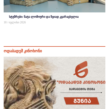
სტუმრები: ნატა ლომოური და ზვიად კვარაცხელია
18 / ივლისი 2026
ოდაბადეშ კინოხონი