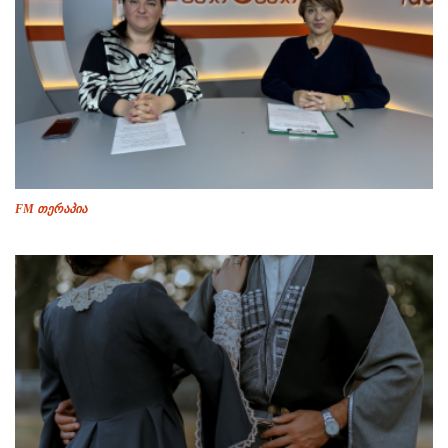
FM თერაპია