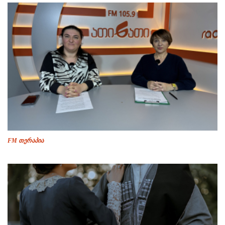
FM თერაპია