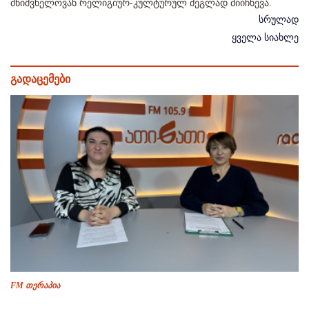
მნიშვნელოვან რელიგიურ-კულტურულ ძეგლად მიიჩნევა.
სრულად
ყველა სიახლე
გადაცემები
FM თერაპია