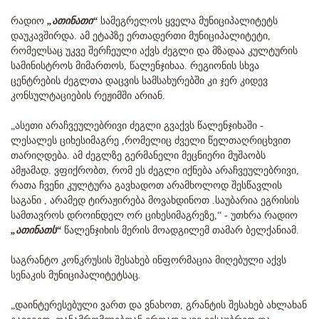
რადიო
„ათინათი“
სამეგრელოს ყველა მუნიციპალიტეტს
დაუკავშირდა. ამ ეტაპზე ერთადერთი მუნიციპალიტეტი,
რომელსაც უკვე შერჩეული აქვს ძეგლი და მზადაა კულტურის
სამინისტროს მიმართოს, წალენჯიხაა. რეგიონის სხვა
ცენტრების ძეგლთა დაცვის სამსახურებში კი ჯერ კიდევ
კონსულტაციების რეჟიმში არიან.
„ასეთი არაჩვეულებრივი ძეგლი გვაქვს წალენჯიხაში -
ლესალეს ციხესიმაგრე ,რომელიც ძველი წელთაღრიცხვით
თარიღდება. ამ ძეგლზე გერმანელი მეცნიერი მუშაობს
ამჟამად. ვფიქრობთ, რომ ეს ძეგლი იქნება არაჩვეულებრივი,
რათა ჩვენი კულტურა გავხადოთ არამხოლოდ შესწავლის
საგანი , არამედ ტირაჟირება მოვახდინოთ .საუბარია ეგრისის
სამთავროს დროინდელ ორ ციხესიმაგრეზე,“ - უთხრა რადიო
„ათინათს“
წალენჯიხის მერის მოადგილემ თამარ ბელქანიამ.
საგრანტო კონკრუსის შესახებ ინფორმაცია მიღებული აქვს
სენაკის მუნიციპალიტეტსაც.
„დაინტერესებული ვართ და ვნახოთ, გრანტის შესახებ ახლახან