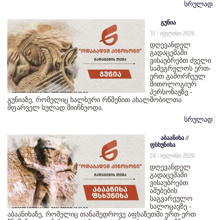
სრულად
გუნია
31 / ივლისი 2026
დღევანდელ
გადაცემაში
ვისაუბრებთ ძველი
სამეგრელოს ერთ-
ერთ გამორჩეულ
მითოლოგიურ
პერსონაჟზე -
გუნიაზე, რომელიც ხალხური რწმენით ახალშობილთა
მფარველ სულად მიიჩნეოდა.
სრულად
აბაანიხა //
ფსხუნიხა
24 / ივლისი 2026
დღევანდელ
გადაცემაში
ვისაუბრებთ
აშუბების
საგვარეულო
სალოცავზე -
აბაანიხაზე, რომელიც თანამედროვე აფხაზეთში ერთ-ერთ