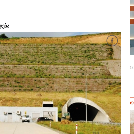
დება
18
ო