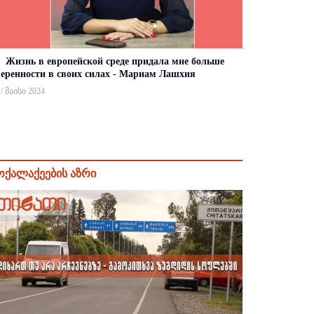
Жизнь в европейской среде придала мне больше
веренности в своих силах - Мариам Лашхия
 / მაისი 2024
ოქალაქეების აზრი