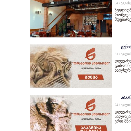
04 / აგვი
ზუგდიდშ
რომელიც
მდებარე
გუნი
31 / ივლი
დღევან
გამორჩე
ხალხურ
აბაან
24 / ივლი
დღევანდ
სალოცავ
ერთ მნ