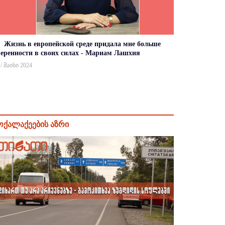
Жизнь в европейской среде придала мне больше
веренности в своих силах - Мариам Лашхия
 / მაისი 2024
ოქალაქეების აზრი