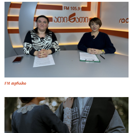
FM თერაპია