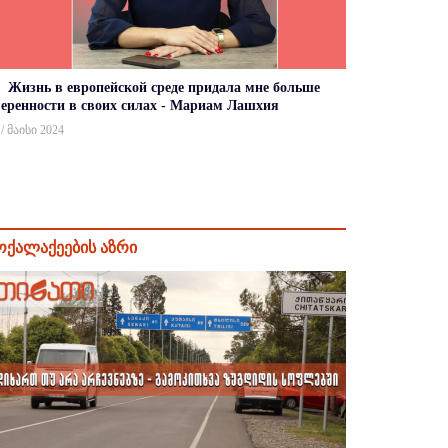
Жизнь в европейской среде придала мне больше
веренности в своих силах - Мариам Лашхия
 / მაისი 2024
ოქალაქეების აზრი