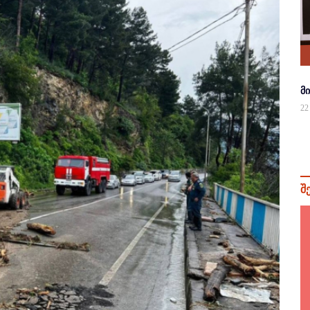
მ
22
შ