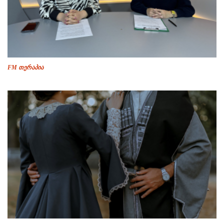
FM თერაპია