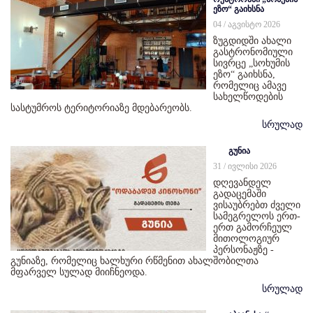
ეზო“ გაიხსნა
04 / აგვისტო 2026
ზუგდიდში ახალი
გასტრონომიული
სივრცე „სოხუმის
ეზო“ გაიხსნა,
რომელიც ამავე
სახელწოდების
სასტუმროს ტერიტორიაზე მდებარეობს.
სრულად
გუნია
31 / ივლისი 2026
დღევანდელ
გადაცემაში
ვისაუბრებთ ძველი
სამეგრელოს ერთ-
ერთ გამორჩეულ
მითოლოგიურ
პერსონაჟზე -
გუნიაზე, რომელიც ხალხური რწმენით ახალშობილთა
მფარველ სულად მიიჩნეოდა.
სრულად