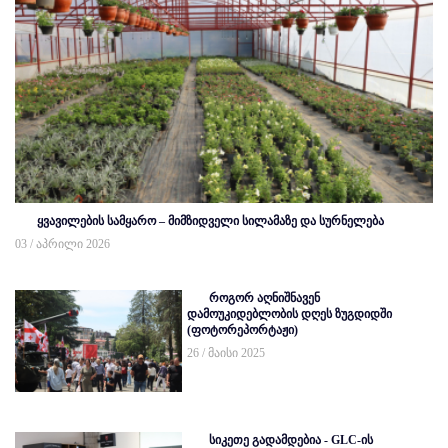
ყვავილების სამყარო – მიმზიდველი სილამაზე და სურნელება
03 / აპრილი 2026
როგორ აღნიშნავენ
დამოუკიდებლობის დღეს ზუგდიდში
(ფოტორეპორტაჟი)
26 / მაისი 2025
სიკეთე გადამდებია - GLC-ის