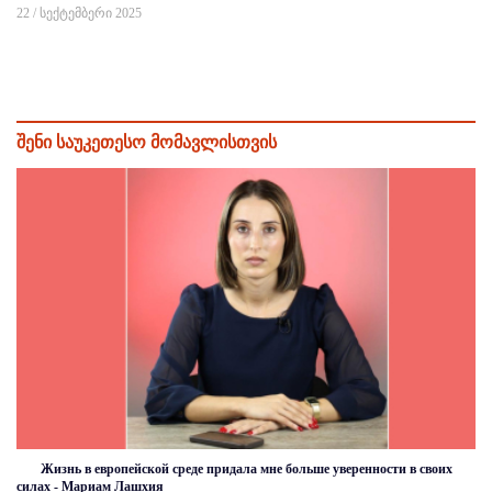
22 / სექტემბერი 2025
შენი საუკეთესო მომავლისთვის
Жизнь в европейской среде придала мне больше уверенности в своих
силах - Мариам Лашхия