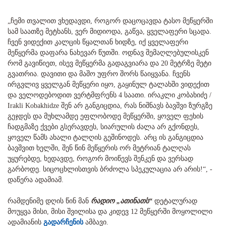
„ჩემი თვალით ვხედავდი, როგორ დაცოცავდა ტასო მეწყერში
სამ საათზე მეტხანს, ვერ მიდიოდა, გაწვა, ყველაფერი სცადა.
ჩვენ ვიდექით კალცის წყალთან ხიდზე, იქ ყველაფერი
მეწყერმა დაფარა ნახევარ წუთში. ოდნავ შემაღლებულისკენ
რომ გავიწიეთ, ისევ მეწყერმა გადაგვიარა და 20 მეტრზე მეტი
გვათრია. დავითი და მაშო უფრო შორს წაიყვანა. ჩვენს
ირგვლივ ყველგან მეწყერი იყო, გაყინულ ტალახში ვიდექით
და ველოდებოდით ვერტმფრენს 4 საათი. ირაკლი კობახიძე /
Irakli Kobakhidze შენ არ განგიცდია, რას ნიშნავს ბავშვი ზურგზე
გეჯდეს და მუხლამდე ეფლობოდე მეწყერში, ყოველ ფეხის
ჩადგმაზე ქვები გსერავდეს, სიარულის ძალა არ გქონდეს,
ყოველ წამს ახალი ტალღის გეშინოდეს. არც ის განგიცდია
ბავშვით ხელში, შენ წინ მეწყერის ორ მეტრიან ტალღას
უყურებდე, ხედავდე, როგორ მოიწევს შენკენ და ვერსად
გარბოდე. სიცოცხლისთვის ბრძოლა სპეკულაცია არ არის!“, -
დაწერა ადამიამ.
რამდენიმე დღის წინ მან
რადიო „ათინათს“
დეტალურად
მოუყვა მისი, მისი შვილისა და კიდევ 12 მეწყერში მოყოლილი
ადამიანის
გადარჩენის
ამბავი.