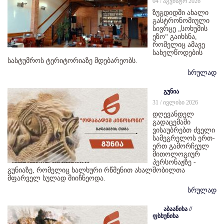
04 / აგვისტო 2026
ზუგდიდში ახალი
გასტრონომიული
სივრცე „სოხუმის
ეზო“ გაიხსნა,
რომელიც ამავე
სახელწოდების
სასტუმროს ტერიტორიაზე მდებარეობს.
სრულად
გუნია
31 / ივლისი 2026
დღევანდელ
გადაცემაში
ვისაუბრებთ ძველი
სამეგრელოს ერთ-
ერთ გამორჩეულ
მითოლოგიურ
პერსონაჟზე -
გუნიაზე, რომელიც ხალხური რწმენით ახალშობილთა
მფარველ სულად მიიჩნეოდა.
სრულად
აბაანიხა //
ფსხუნიხა