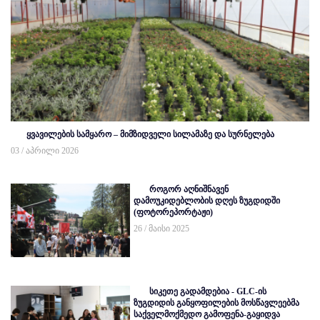
ყვავილების სამყარო – მიმზიდველი სილამაზე და სურნელება
03 / აპრილი 2026
როგორ აღნიშნავენ
დამოუკიდებლობის დღეს ზუგდიდში
(ფოტორეპორტაჟი)
26 / მაისი 2025
სიკეთე გადამდებია - GLC-ის
ზუგდიდის განყოფილების მოსწავლეებმა
საქველმოქმედო გამოფენა-გაყიდვა