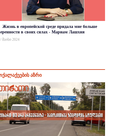
Жизнь в европейской среде придала мне больше
веренности в своих силах - Мариам Лашхия
 / მაისი 2024
ოქალაქეების აზრი