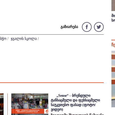
მ
ს
გაზიარება
აბჭო
/
ჯგალის სკოლა
/
ჩ
„Sense“ - ბრენდული
ტანსაცმელი და ფეხსაცმელი
საუკეთესო ფასად (ფოტო/
ვიდეო)