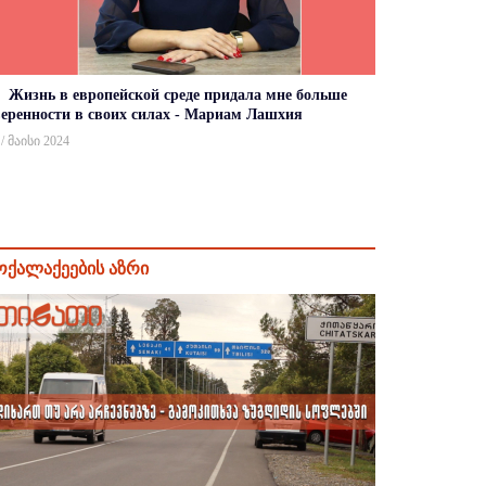
Жизнь в европейской среде придала мне больше
веренности в своих силах - Мариам Лашхия
 / მაისი 2024
ოქალაქეების აზრი