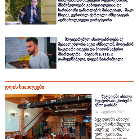
ახალგაზრდა მოვიცვათ რეგიონებიდან,
მნიშვნელოვანი გამოცდილებისა და
ხარისხიანი განათლების მისაღებად, - შაკო
ჩხეიძე, ევროპულ-ქართული ინსტიტუტის
აღმასრულებელი დირექტორი
მოტივირებულ ახალგაზრდებს აქ
შესაძლებლობა აქვთ ისწავლონ, მოიტანონ
საკუთარი იდეები და მიიღონ საჭირო
მხარდაჭერა, - ბიტისის (BITISI)
დამფუძნებელი, ლევან ნიპარიშვილი
დღის სიახლეები
ზუგდიდში ახალი
რესტორანი „სოხუმის
ეზო“ გაიხსნა
04 / აგვისტო 2026
ზუგდიდში ახალი
გასტრონომიული
სივრცე „სოხუმის
ეზო“ გაიხსნა,