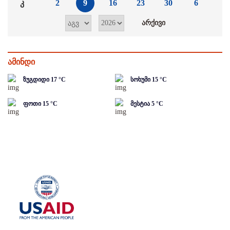
კ
2
9
16
23
30
6
ამინდი
ზუგდიდი
17
°C
სოხუმი
15
°C
ფოთი
15
°C
მესტია
5
°C