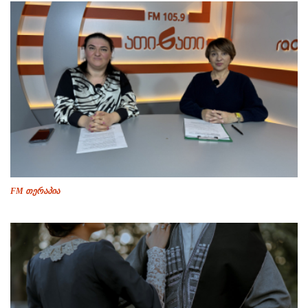
FM თერაპია