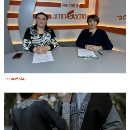
FM თერაპია