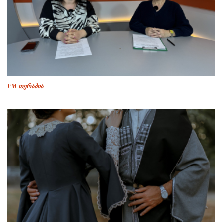
FM თერაპია