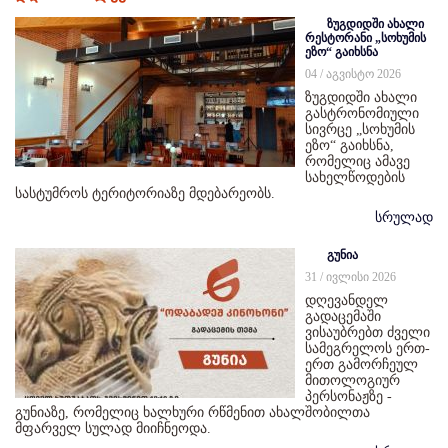
ზუგდიდში ახალი
რესტორანი „სოხუმის
ეზო“ გაიხსნა
04 / აგვისტო 2026
ზუგდიდში ახალი
გასტრონომიული
სივრცე „სოხუმის
ეზო“ გაიხსნა,
რომელიც ამავე
სახელწოდების
სასტუმროს ტერიტორიაზე მდებარეობს.
სრულად
გუნია
31 / ივლისი 2026
დღევანდელ
გადაცემაში
ვისაუბრებთ ძველი
სამეგრელოს ერთ-
ერთ გამორჩეულ
მითოლოგიურ
პერსონაჟზე -
გუნიაზე, რომელიც ხალხური რწმენით ახალშობილთა
მფარველ სულად მიიჩნეოდა.