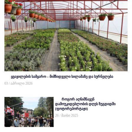
ყვავილების სამყარო – მიმზიდველი სილამაზე და სურნელება
03 / აპრილი 2026
როგორ აღნიშნავენ
დამოუკიდებლობის დღეს ზუგდიდში
(ფოტორეპორტაჟი)
26 / მაისი 2025