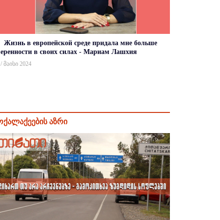
Жизнь в европейской среде придала мне больше
веренности в своих силах - Мариам Лашхия
 / მაისი 2024
ოქალაქეების აზრი