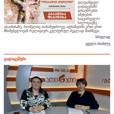
დღევანდელ
გადაცემაში
ვისაუბრებთ
აშუბების
საგვარეულო
სალოცავზე -
აბაანიხაზე, რომელიც თანამედროვე აფხაზეთში ერთ-ერთ
მნიშვნელოვან რელიგიურ-კულტურულ ძეგლად მიიჩნევა.
სრულად
ყველა სიახლე
გადაცემები