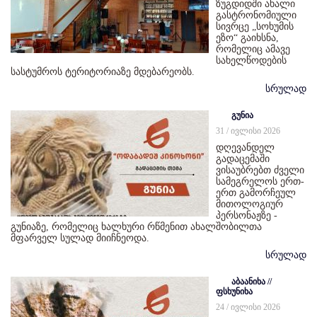
ზუგდიდში ახალი
გასტრონომიული
სივრცე „სოხუმის
ეზო“ გაიხსნა,
რომელიც ამავე
სახელწოდების
სასტუმროს ტერიტორიაზე მდებარეობს.
სრულად
გუნია
31 / ივლისი 2026
დღევანდელ
გადაცემაში
ვისაუბრებთ ძველი
სამეგრელოს ერთ-
ერთ გამორჩეულ
მითოლოგიურ
პერსონაჟზე -
გუნიაზე, რომელიც ხალხური რწმენით ახალშობილთა
მფარველ სულად მიიჩნეოდა.
სრულად
აბაანიხა //
ფსხუნიხა
24 / ივლისი 2026