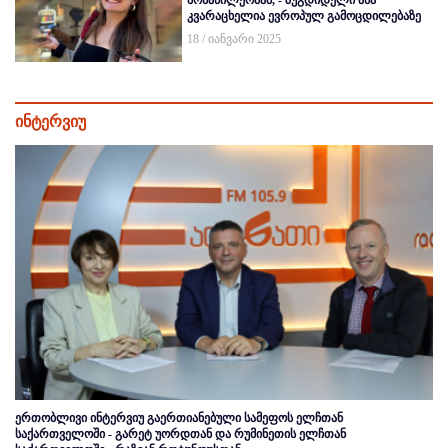
კვარაცხელია ევროპულ გამოცდილებაზე
18 / იანვარი 2025
ინტერვიუ
ერთობლივი ინტერვიუ გაერთიანებული სამეფოს ელჩთან
საქართველოში - გარეტ უორდთან და რუმინეთის ელჩთან