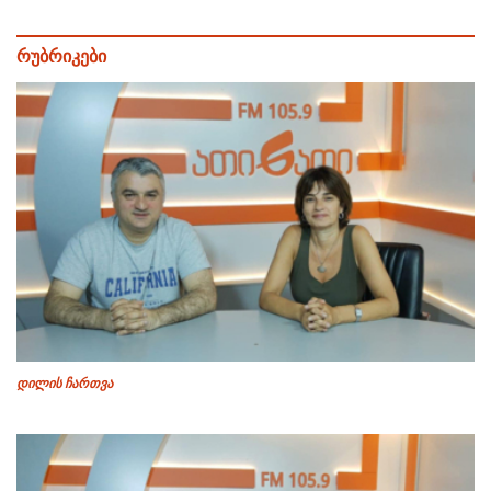
რუბრიკები
დილის ჩართვა