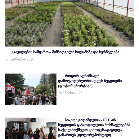
ყვავილების სამყარო – მიმზიდველი სილამაზე და სურნელება
03 / აპრილი 2026
როგორ აღნიშნავენ
დამოუკიდებლობის დღეს ზუგდიდში
(ფოტორეპორტაჟი)
26 / მაისი 2025
სიკეთე გადამდებია - GLC-ის
ზუგდიდის განყოფილების მოსწავლეებმა
საქველმოქმედო გამოფენა-გაყიდვა
გამართეს (ფოტორეპორტაჟი)