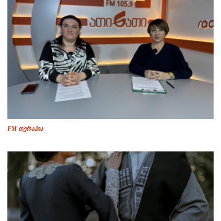
FM თერაპია