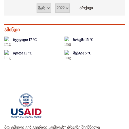
ამინდი
ზუგდიდი
17
°C
სოხუმი
15
°C
ფოთი
15
°C
მესტია
5
°C
მოცემული ვებ გვერდი „ჯუმლას" ძრავზე შექმნილი