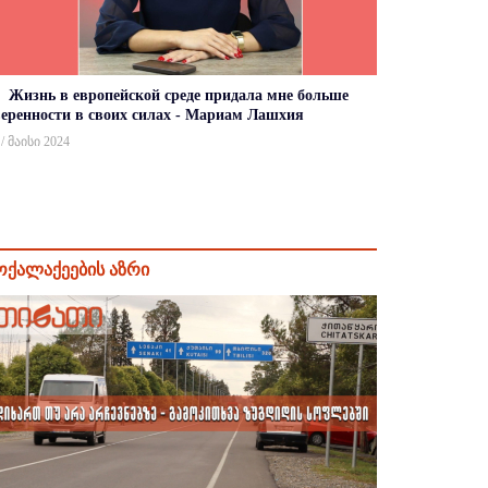
Жизнь в европейской среде придала мне больше
веренности в своих силах - Мариам Лашхия
 / მაისი 2024
ოქალაქეების აზრი