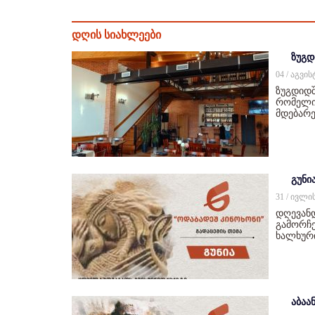
დღის სიახლეები
ზუგდ
04 / აგვი
ზუგდიდშ
რომელიც
მდებარე
გუნი
31 / ივლი
დღევან
გამორჩე
ხალხურ
აბაან