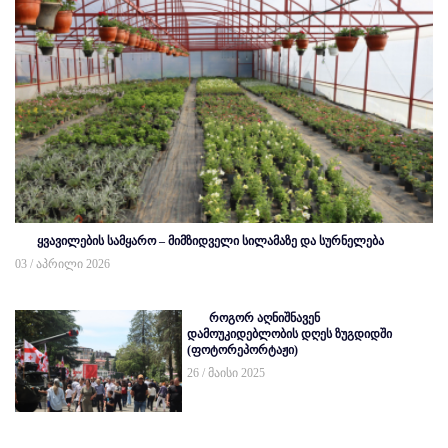
ყვავილების სამყარო – მიმზიდველი სილამაზე და სურნელება
03 / აპრილი 2026
როგორ აღნიშნავენ
დამოუკიდებლობის დღეს ზუგდიდში
(ფოტორეპორტაჟი)
26 / მაისი 2025