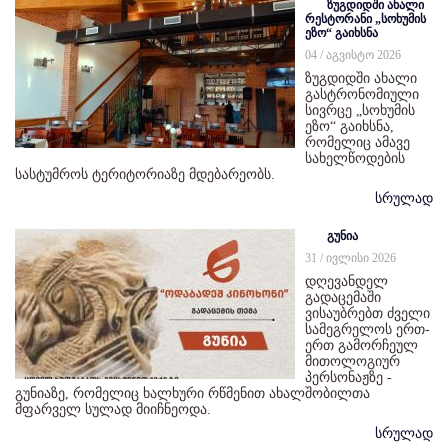
ზუგდიდში ახალი
რესტორანი „სოხუმის
ეზო“ გაიხსნა
04 / აგვისტო 2026
ზუგდიდში ახალი
გასტრონომიული
სივრცე „სოხუმის
ეზო“ გაიხსნა,
რომელიც ამავე
სახელწოდების
სასტუმროს ტერიტორიაზე მდებარეობს.
სრულად
გუნია
31 / ივლისი 2026
დღევანდელ
გადაცემაში
ვისაუბრებთ ძველი
სამეგრელოს ერთ-
ერთ გამორჩეულ
მითოლოგიურ
პერსონაჟზე -
გუნიაზე, რომელიც ხალხური რწმენით ახალშობილთა
მფარველ სულად მიიჩნეოდა.
სრულად