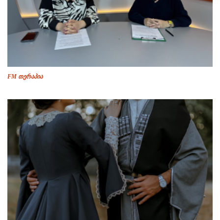
FM თერაპია