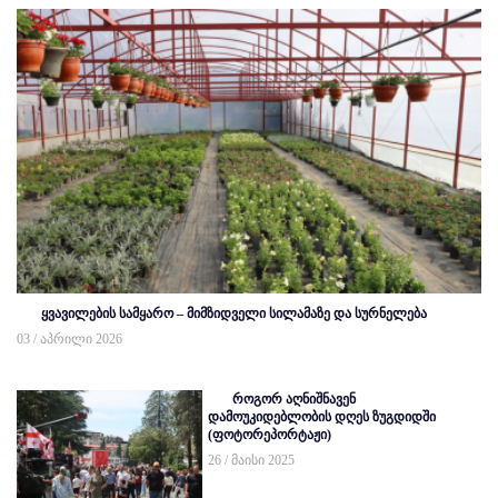
ყვავილების სამყარო – მიმზიდველი სილამაზე და სურნელება
03 / აპრილი 2026
როგორ აღნიშნავენ
დამოუკიდებლობის დღეს ზუგდიდში
(ფოტორეპორტაჟი)
26 / მაისი 2025