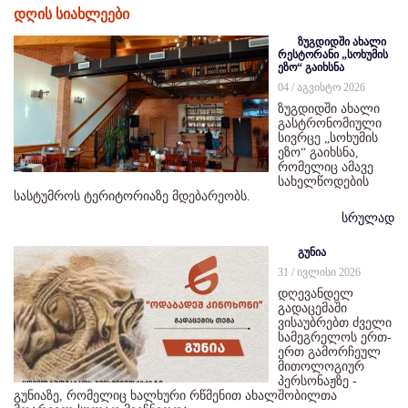
დღის სიახლეები
ზუგდიდში ახალი
რესტორანი „სოხუმის
ეზო“ გაიხსნა
04 / აგვისტო 2026
ზუგდიდში ახალი
გასტრონომიული
სივრცე „სოხუმის
ეზო“ გაიხსნა,
რომელიც ამავე
სახელწოდების
სასტუმროს ტერიტორიაზე მდებარეობს.
სრულად
გუნია
31 / ივლისი 2026
დღევანდელ
გადაცემაში
ვისაუბრებთ ძველი
სამეგრელოს ერთ-
ერთ გამორჩეულ
მითოლოგიურ
პერსონაჟზე -
გუნიაზე, რომელიც ხალხური რწმენით ახალშობილთა