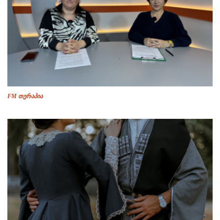
FM თერაპია