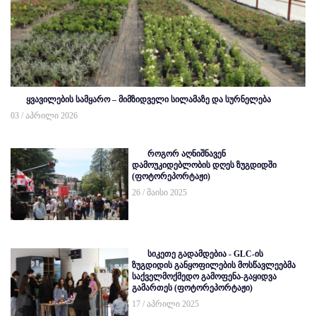
ყვავილების სამყარო – მიმზიდველი სილამაზე და სურნელება
03 / აპრილი 2026
როგორ აღნიშნავენ
დამოუკიდებლობის დღეს ზუგდიდში
(ფოტორეპორტაჟი)
26 / მაისი 2025
სიკეთე გადამდებია - GLC-ის
ზუგდიდის განყოფილების მოსწავლეებმა
საქველმოქმედო გამოფენა-გაყიდვა
გამართეს (ფოტორეპორტაჟი)
17 / აპრილი 2025