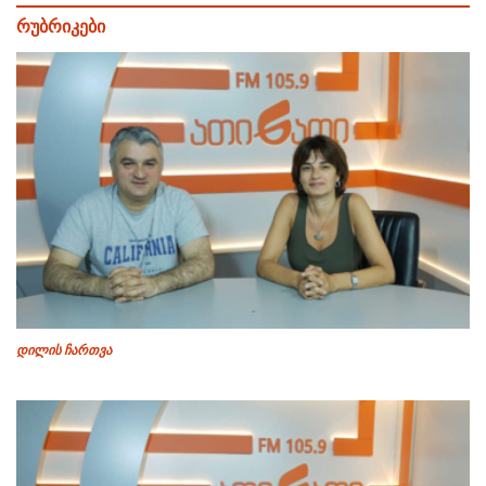
რუბრიკები
დილის ჩართვა