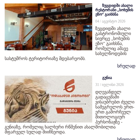
ზუგდიდში ახალი
რესტორანი „სოხუმის
ეზო“ გაიხსნა
04 / აგვისტო 2026
ზუგდიდში ახალი
გასტრონომიული
სივრცე „სოხუმის
ეზო“ გაიხსნა,
რომელიც ამავე
სახელწოდების
სასტუმროს ტერიტორიაზე მდებარეობს.
სრულად
გუნია
31 / ივლისი 2026
დღევანდელ
გადაცემაში
ვისაუბრებთ ძველი
სამეგრელოს ერთ-
ერთ გამორჩეულ
მითოლოგიურ
პერსონაჟზე -
გუნიაზე, რომელიც ხალხური რწმენით ახალშობილთა
მფარველ სულად მიიჩნეოდა.
სრულად