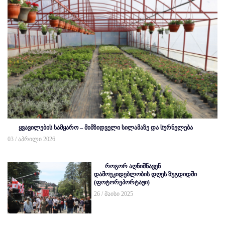
ყვავილების სამყარო – მიმზიდველი სილამაზე და სურნელება
03 / აპრილი 2026
როგორ აღნიშნავენ
დამოუკიდებლობის დღეს ზუგდიდში
(ფოტორეპორტაჟი)
26 / მაისი 2025