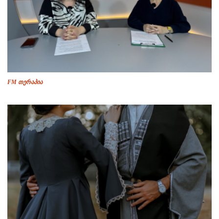
FM თერაპია