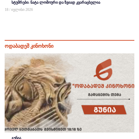
სტუმრები: ნატა ლომოური და ზვიად კვარაცხელია
18 / ივლისი 2026
ოდაბადეშ კინოხონი
გუნია