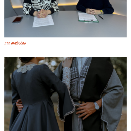
FM თერაპია