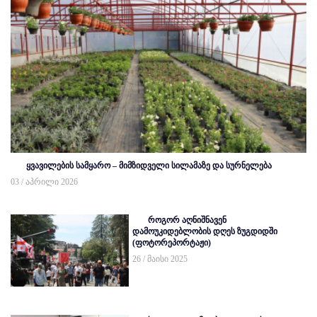
ყვავილების სამყარო – მიმზიდველი სილამაზე და სურნელება
03 / აპრილი 2026
როგორ აღნიშნავენ
დამოუკიდებლობის დღეს ზუგდიდში
(ფოტორეპორტაჟი)
26 / მაისი 2025