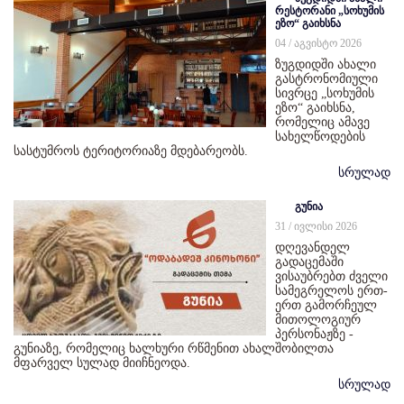
რესტორანი „სოხუმის
ეზო“ გაიხსნა
04 / აგვისტო 2026
ზუგდიდში ახალი
გასტრონომიული
სივრცე „სოხუმის
ეზო“ გაიხსნა,
რომელიც ამავე
სახელწოდების
სასტუმროს ტერიტორიაზე მდებარეობს.
სრულად
გუნია
31 / ივლისი 2026
დღევანდელ
გადაცემაში
ვისაუბრებთ ძველი
სამეგრელოს ერთ-
ერთ გამორჩეულ
მითოლოგიურ
პერსონაჟზე -
გუნიაზე, რომელიც ხალხური რწმენით ახალშობილთა
მფარველ სულად მიიჩნეოდა.
სრულად