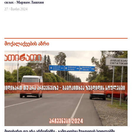
силах - Мариам Лашхия
27 / მაისი 2024
მოქალაქეების აზრი
მიდიხართ თუ არა არჩევნებზე - გამოკითხვა ზუგდიდის სოფლებში