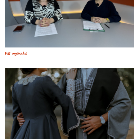
FM თერაპია