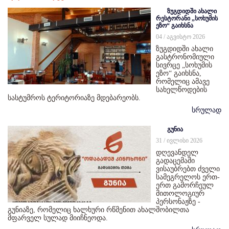
ზუგდიდში ახალი
რესტორანი „სოხუმის
ეზო“ გაიხსნა
04 / აგვისტო 2026
ზუგდიდში ახალი
გასტრონომიული
სივრცე „სოხუმის
ეზო“ გაიხსნა,
რომელიც ამავე
სახელწოდების
სასტუმროს ტერიტორიაზე მდებარეობს.
სრულად
გუნია
31 / ივლისი 2026
დღევანდელ
გადაცემაში
ვისაუბრებთ ძველი
სამეგრელოს ერთ-
ერთ გამორჩეულ
მითოლოგიურ
პერსონაჟზე -
გუნიაზე, რომელიც ხალხური რწმენით ახალშობილთა
მფარველ სულად მიიჩნეოდა.