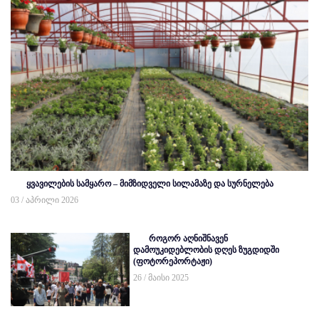
ყვავილების სამყარო – მიმზიდველი სილამაზე და სურნელება
03 / აპრილი 2026
როგორ აღნიშნავენ
დამოუკიდებლობის დღეს ზუგდიდში
(ფოტორეპორტაჟი)
26 / მაისი 2025