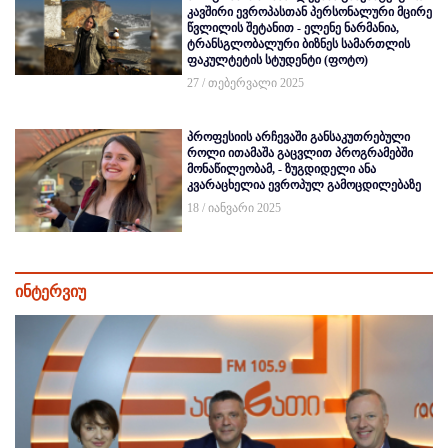
კავშირი ევროპასთან პერსონალური მცირე
წვლილის შეტანით - ელენე ნარმანია,
ტრანსგლობალური ბიზნეს სამართლის
ფაკულტეტის სტუდენტი (ფოტო)
27 / თებერვალი 2025
პროფესიის არჩევაში განსაკუთრებული
როლი ითამაშა გაცვლით პროგრამებში
მონაწილეობამ, - ზუგდიდელი ანა
კვარაცხელია ევროპულ გამოცდილებაზე
18 / იანვარი 2025
ინტერვიუ