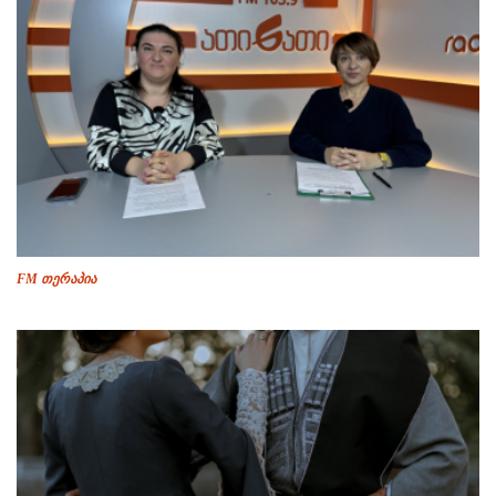
FM თერაპია