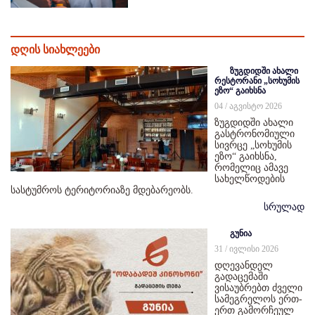
დღის სიახლეები
ზუგდიდში ახალი
რესტორანი „სოხუმის
ეზო“ გაიხსნა
04 / აგვისტო 2026
ზუგდიდში ახალი
გასტრონომიული
სივრცე „სოხუმის
ეზო“ გაიხსნა,
რომელიც ამავე
სახელწოდების
სასტუმროს ტერიტორიაზე მდებარეობს.
სრულად
გუნია
31 / ივლისი 2026
დღევანდელ
გადაცემაში
ვისაუბრებთ ძველი
სამეგრელოს ერთ-
ერთ გამორჩეულ