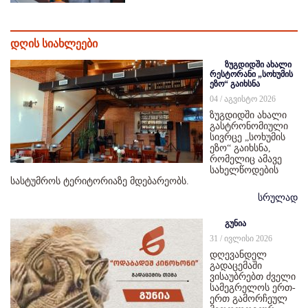
დღის სიახლეები
ზუგდიდში ახალი
რესტორანი „სოხუმის
ეზო“ გაიხსნა
04 / აგვისტო 2026
ზუგდიდში ახალი
გასტრონომიული
სივრცე „სოხუმის
ეზო“ გაიხსნა,
რომელიც ამავე
სახელწოდების
სასტუმროს ტერიტორიაზე მდებარეობს.
სრულად
გუნია
31 / ივლისი 2026
დღევანდელ
გადაცემაში
ვისაუბრებთ ძველი
სამეგრელოს ერთ-
ერთ გამორჩეულ