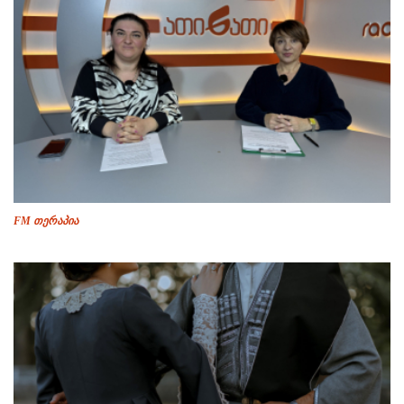
FM თერაპია