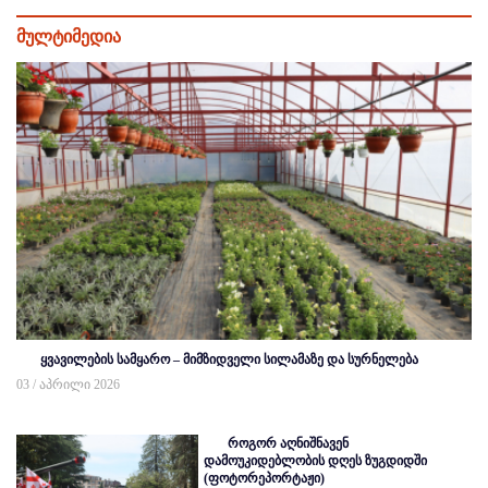
მულტიმედია
ყვავილების სამყარო – მიმზიდველი სილამაზე და სურნელება
03 / აპრილი 2026
როგორ აღნიშნავენ
დამოუკიდებლობის დღეს ზუგდიდში
(ფოტორეპორტაჟი)