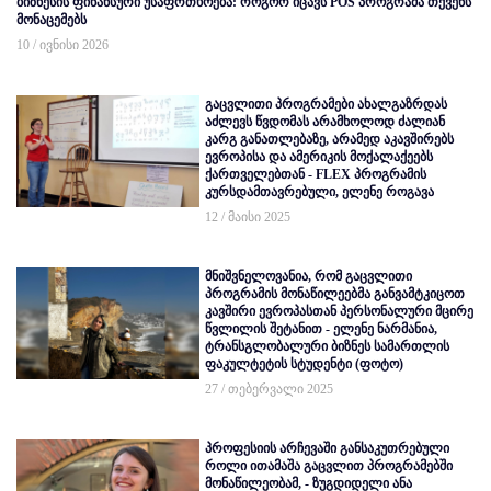
ბიზნესის ფინანსური უსაფრთხოება: როგორ იცავს POS პროგრამა თქვენს
მონაცემებს
10 / ივნისი 2026
გაცვლითი პროგრამები ახალგაზრდას
აძლევს წვდომას არამხოლოდ ძალიან
კარგ განათლებაზე, არამედ აკავშირებს
ევროპისა და ამერიკის მოქალაქეებს
ქართველებთან - FLEX პროგრამის
კურსდამთავრებული, ელენე როგავა
12 / მაისი 2025
მნიშვნელოვანია, რომ გაცვლითი
პროგრამის მონაწილეებმა განვამტკიცოთ
კავშირი ევროპასთან პერსონალური მცირე
წვლილის შეტანით - ელენე ნარმანია,
ტრანსგლობალური ბიზნეს სამართლის
ფაკულტეტის სტუდენტი (ფოტო)
27 / თებერვალი 2025
პროფესიის არჩევაში განსაკუთრებული
როლი ითამაშა გაცვლით პროგრამებში
მონაწილეობამ, - ზუგდიდელი ანა