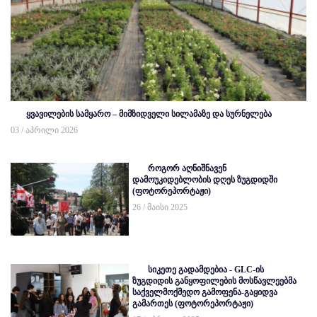
ყვავილების სამყარო – მიმზიდველი სილამაზე და სურნელება
03 / აპრილი 2026
როგორ აღნიშნავენ
დამოუკიდებლობის დღეს ზუგდიდში
(ფოტორეპორტაჟი)
26 / მაისი 2025
სიკეთე გადამდებია - GLC-ის
ზუგდიდის განყოფილების მოსწავლეებმა
საქველმოქმედო გამოფენა-გაყიდვა
გამართეს (ფოტორეპორტაჟი)