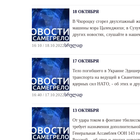
18 ОКТЯБРЯ
В Чхороцку сгорел двухэтажный жи
машины мэра Цаленджихи; в Сухуми
других новостях, слушайте в наше
16:10 / 18.10.2022
სრულად
17 ОКТЯБРЯ
Тело погибшего в Украине Эдишер
транспорта на ведущей в Сванетию
ядерных сил НАТО, - об этих и др
16:40 / 17.10.2022
სრულად
13 ОКТЯБРЯ
От удара током в фонтане тбилисск
требует назначения дополнительно
Генеральная Ассамблея ООН 143 
Россией, - об этих и других новос