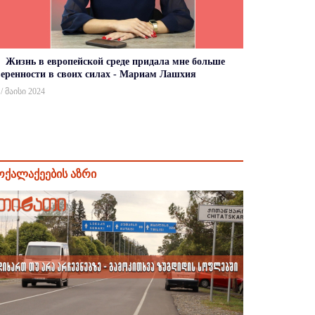
Жизнь в европейской среде придала мне больше
веренности в своих силах - Мариам Лашхия
 / მაისი 2024
ოქალაქეების აზრი