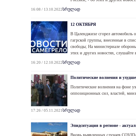
16:08 / 13.10.2022
სრულად
12 ОКТЯБРЯ
В Цаленджихе сгорел автомобиль о
гагрской группы, внесенные в спи
свободы; На министериале обороны
этих и других новостях, слушайте
16:20 / 12.10.2022
სრულად
Политические волнения и ухудш
Политические волнения на фоне у
оппозиционных сил, властей, минз
17:26 / 05.11.2021
სრულად
Эпидситуация в регионе - актуал
Вновь выявленных случаев COVID-1