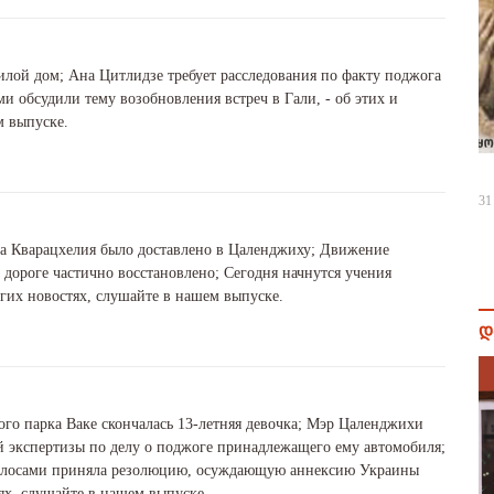
лой дом; Ана Цитлидзе требует расследования по факту поджога
 обсудили тему возобновления встреч в Гали, - об этих и
м выпуске.
31
а Кварацхелия было доставлено в Цаленджиху; Движение
 дороге частично восстановлено; Сегодня начнутся учения
угих новостях, слушайте в нашем выпуске.
დ
ого парка Ваке скончалась 13-летняя девочка; Мэр Цаленджихи
й экспертизы по делу о поджоге принадлежащего ему автомобиля;
голосами приняла резолюцию, осуждающую аннексию Украины
тях, слушайте в нашем выпуске.