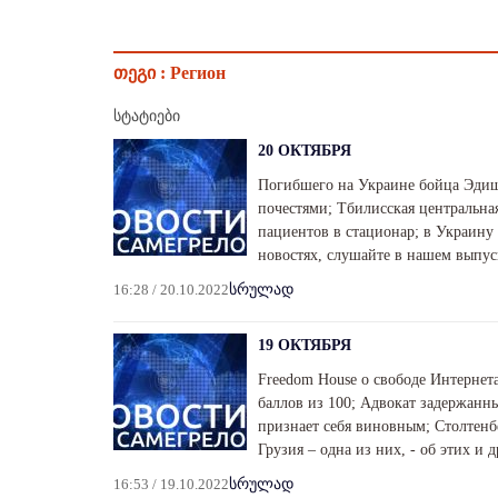
თეგი :
Регион
სტატიები
20 ОКТЯБРЯ
Погибшего на Украине бойца Эдиш
почестями; Тбилисская центральн
пациентов в стационар; в Украину
новостях, слушайте в нашем выпус
16:28 / 20.10.2022
სრულად
19 ОКТЯБРЯ
Freedom House о свободе Интернета
баллов из 100; Адвокат задержанн
признает себя виновным; Столтенбе
Грузия – одна из них, - об этих и
16:53 / 19.10.2022
სრულად