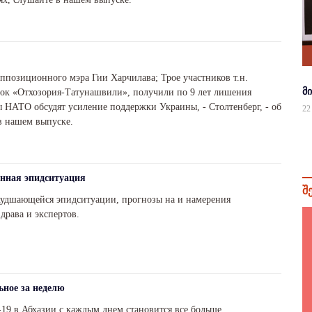
ппозиционного мэра Гии Харчилава; Трое участников т.н.
მ
сок «Отхозория-Татунашвили», получили по 9 лет лишения
 НАТО обсудят усиление поддержки Украины, - Столтенберг, - об
22
 в нашем выпуске.
енная эпидситуация
შ
худшающейся эпидситуации, прогнозы на и намерения
драва и экспертов.
ьное за неделю
9 в Абхазии с каждым днем становится все больше.