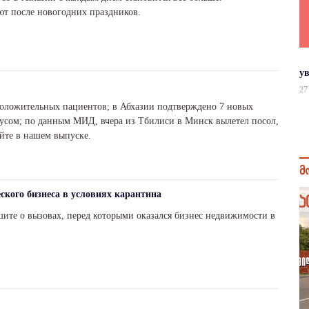
т после новогодних праздников.
у
27
положительных пациентов; в Абхазии подтверждено 7 новых
усом; по данным МИД, вчера из Тбилиси в Минск вылетел посол,
айте в нашем выпуске.
მ
ского бизнеса в условиях карантина
шите о вызовах, перед которыми оказался бизнес недвижимости в