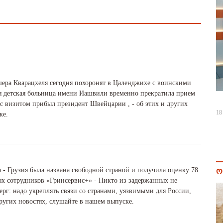
ера Кварацхеля сегодня похоронят в Цаленджихе с воинскими
ая детская больница имени Иашвили временно прекратила прием
 с визитом прибыл президент Швейцарии , - об этих и других
18
ке.
 - Грузия была названа свободной страной и получила оценку 78
ო
ых сотрудников «Гринсервис+» - Никто из задержанных не
рг: надо укреплять связи со странами, уязвимыми для России,
 других новостях, слушайте в нашем выпуске.