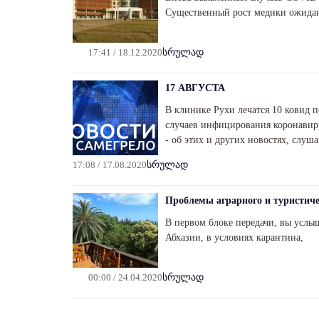
Существенный рост медики ожидаю
17:41 / 18.12.2020
სრულად
17 АВГУСТА
В клинике Рухи лечатся 10 ковид 
случаев инфицирования коронавир
- об этих и других новостях, слуш
17:08 / 17.08.2020
სრულად
Проблемы аграрного и туристиче
В первом блоке передачи, вы услы
Абхазии, в условиях карантина,
00:00 / 24.04.2020
სრულად