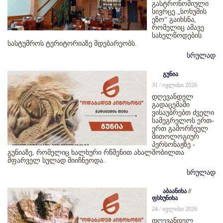
გასტრონომიული
სივრცე „სოხუმის
ეზო“ გაიხსნა,
რომელიც ამავე
სახელწოდების
სასტუმროს ტერიტორიაზე მდებარეობს.
სრულად
გუნია
31 / ივლისი 2026
დღევანდელ
გადაცემაში
ვისაუბრებთ ძველი
სამეგრელოს ერთ-
ერთ გამორჩეულ
მითოლოგიურ
პერსონაჟზე -
გუნიაზე, რომელიც ხალხური რწმენით ახალშობილთა
მფარველ სულად მიიჩნეოდა.
სრულად
აბაანიხა //
ფსხუნიხა
24 / ივლისი 2026
დღევანდელ