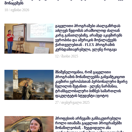
მონაცემებს
10 / ივნისი 2026
გაცვლითი პროგრამები ახალგაზრდას
აძლევს წვდომას არამხოლოდ ძალიან
კარგ განათლებაზე, არამედ აკავშირებს
ევროპისა და ამერიკის მოქალაქეებს
ქართველებთან - FLEX პროგრამის
კურსდამთავრებული, ელენე როგავა
12 / მაისი 2025
მნიშვნელოვანია, რომ გაცვლითი
პროგრამის მონაწილეებმა განვამტკიცოთ
კავშირი ევროპასთან პერსონალური მცირე
წვლილის შეტანით - ელენე ნარმანია,
ტრანსგლობალური ბიზნეს სამართლის
ფაკულტეტის სტუდენტი (ფოტო)
27 / თებერვალი 2025
პროფესიის არჩევაში განსაკუთრებული
როლი ითამაშა გაცვლით პროგრამებში
მონაწილეობამ, - ზუგდიდელი ანა